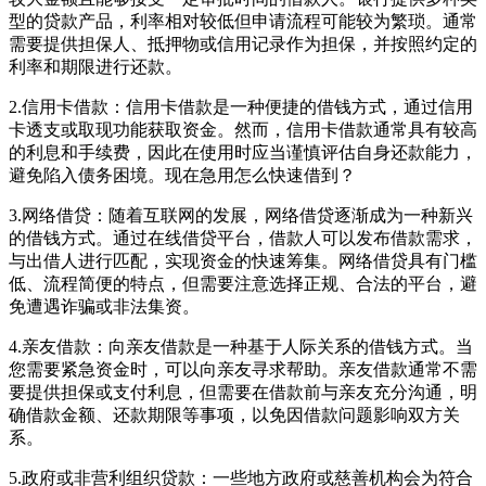
型的贷款产品，利率相对较低但申请流程可能较为繁琐。通常
需要提供担保人、抵押物或信用记录作为担保，并按照约定的
利率和期限进行还款。
2.信用卡借款‌：信用卡借款是一种便捷的借钱方式，通过信用
卡透支或取现功能获取资金。然而，信用卡借款通常具有较高
的利息和手续费，因此在使用时应当谨慎评估自身还款能力，
避免陷入债务困境。现在急用怎么快速借到？
3.网络借贷‌：随着互联网的发展，网络借贷逐渐成为一种新兴
的借钱方式。通过在线借贷平台，借款人可以发布借款需求，
与出借人进行匹配，实现资金的快速筹集。网络借贷具有门槛
低、流程简便的特点，但需要注意选择正规、合法的平台，避
免遭遇诈骗或非法集资。
4.亲友借款‌：向亲友借款是一种基于人际关系的借钱方式。当
您需要紧急资金时，可以向亲友寻求帮助。亲友借款通常不需
要提供担保或支付利息，但需要在借款前与亲友充分沟通，明
确借款金额、还款期限等事项，以免因借款问题影响双方关
系。
5.政府或非营利组织贷款‌：一些地方政府或慈善机构会为符合